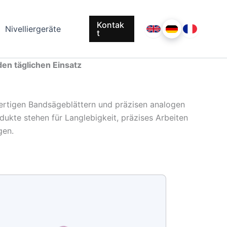
Kontak
Nivelliergeräte
Deutsch
English
Français
t
en täglichen Einsatz
rtigen Bandsägeblättern und präzisen analogen
odukte stehen für Langlebigkeit, präzises Arbeiten
gen.