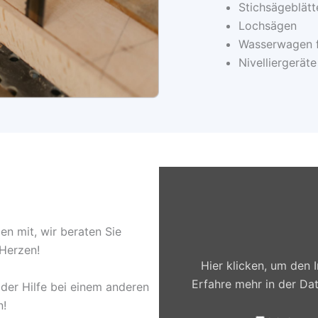
Stichsägeblätt
Lochsägen
Wasserwagen 
Nivelliergeräte
I
n
h
a
l
t
en mit, wir beraten Sie
v
 Herzen!
o
n
Hier klicken, um den
G
Erfahre mehr in der
Dat
o
oder Hilfe bei einem anderen
o
n!
g